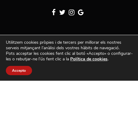
PRESENTACIÓ
Utilitzem cookies pròpies i de tercers per millorar els nostres
MAGATZEM
serveis mitjançant l’anàlisi dels vostres hàbits de navegació.
BLOG
Pots acceptar les cookies fent clic al botó «Accepto» o configurar-
les o rebutjar-ne l’ús fent clic a la
Política de cookies
.
CONTACTE
AVÍS LEGAL I POLÍTICA DE PRIVACITAT
Accepto
POLÍTICA DE COOKIES
Vins Pravi, escollim, envasem i distribuïm vi.
Embotellament, venda i distribució de vi negre i vi blanc per
restaurants i establiments