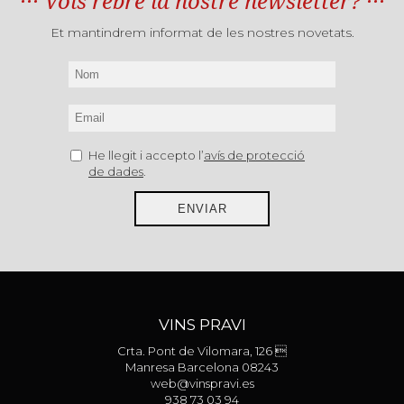
Vols rebre la nostre newsletter?
Et mantindrem informat de les nostres novetats.
He llegit i accepto l’
avís de protecció
de dades
.
ENVIAR
VINS PRAVI
Crta. Pont de Vilomara, 126 
Manresa Barcelona 08243
web@vinspravi.es
938 73 03 94