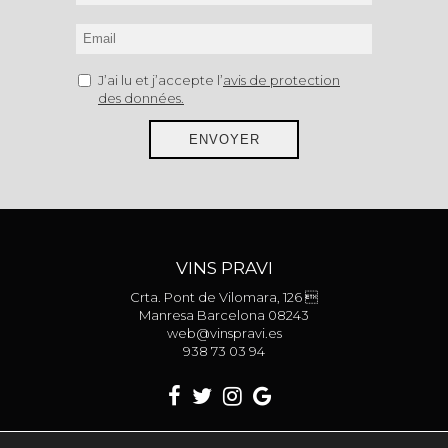
J’ai lu et j’accepte l’
avis de protection
des données.
ENVOYER
VINS PRAVI
Crta. Pont de Vilomara, 126 
Manresa Barcelona 08243
web@vinspravi.es
938 73 03 94