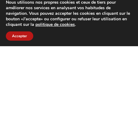
Nous utilisons nos propres cookies et ceux de tiers pour
améliorer nos services en analysant vos habitudes de
PRÉSENTATION
navigation. Vous pouvez accepter les cookies en cliquant sur le
MAGASIN
bouton «J'accepte» ou configurer ou refuser leur utilisation en
BLOG
cliquant sur la
politique de cookies
.
CONTACT
Accepter
MENTIONS LÉGALES ET POLITIQUE DE CONFIDENTIALITÉ
POLITIQUE DE COOKIES
Vins Pravi, nous sélectionnons, nous mettons en bouteille et
nous distribuons du vin.Mise en bouteille, vente et distribution
de vin pour les restaurants et les établissements
CAT
ENG
ESP
FRE